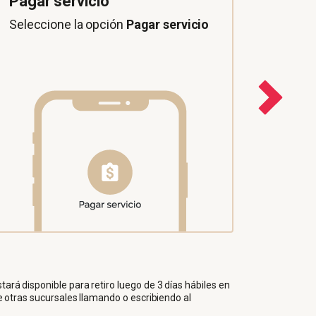
Pagar servicio
Busqu
Seleccione la opción
Pagar servicio
En el 
como A
ará disponible para retiro luego de 3 días hábiles en
e otras sucursales llamando o escribiendo al