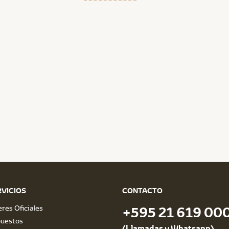
RVICIOS
CONTACTO
eres Oficiales
+595 21 619 00
uestos
(Llamadas y Whatsapp)