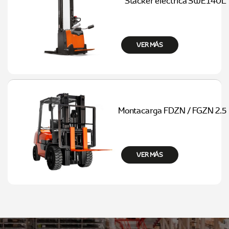
Stacker eléctrica SWE140L
Usados
VER MÁS
Montacarga FDZN / FGZN 2.5
VER MÁS